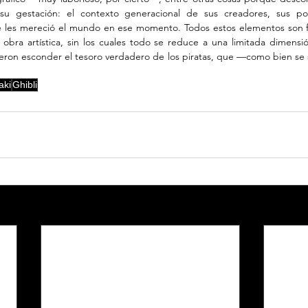
su gestación: el contexto generacional de sus creadores, sus posi
que les mereció el mundo en ese momento. Todos estos elementos son 
bra artística, sin los cuales todo se reduce a una limitada dimensión 
supieron esconder el tesoro verdadero de los piratas, que —como bien s
aki
Ghibli