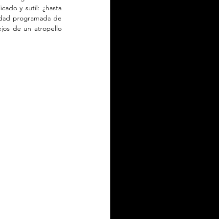
ado y sutil: ¿hasta 
idad programada de 
ejos de un atropello 