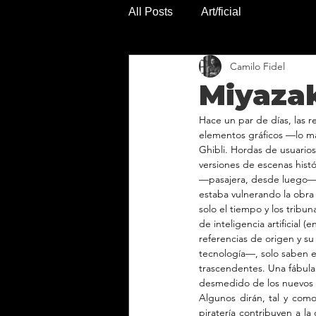
All Posts
Art/ficial
Camilo Fidel
Miyazak
Hace un par de días, las 
elementos gráficos —lo má
Ghibli. Hordas de usuarios
versiones de escenas histó
—pasajera, desde luego— 
estaba vulnerando la obra 
solo el tiempo y los tribu
de inteligencia artificial
referencias de origen y su
tecnología—, solo saben en
trascendentes. Una fábula i
desmedido de los nuevos 
Algunos dirán, tal y com
piratería contribuyen a la