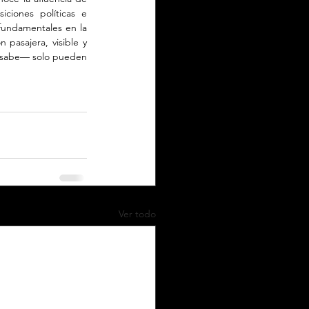
ciones políticas e 
fundamentales en la 
pasajera, visible y 
e sabe— solo pueden 
Ver todo