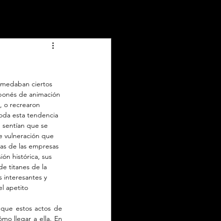
remedaban ciertos 
aponés de animación 
, o recrearon 
Toda esta tendencia 
sentían que se 
e vulneración que 
ras de las empresas 
ón histórica, sus 
e titanes de la 
 interesantes y 
el apetito 
que estos actos de 
mo llegar a ella. En 