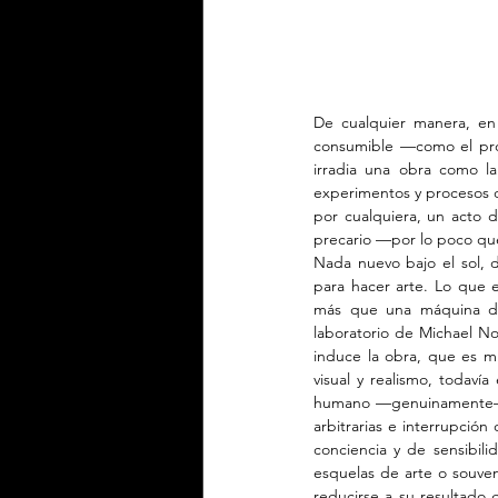
De cualquier manera, en
consumible —como el prom
irradia una obra como la
experimentos y procesos de 
por cualquiera, un acto 
precario —por lo poco qu
Nada nuevo bajo el sol, d
para hacer arte. Lo que
más que una máquina de 
laboratorio de Michael No
induce la obra, que es m
visual y realismo, todaví
humano —genuinamente— im
arbitrarias e interrupció
conciencia y de sensibil
esquelas de arte o souven
reducirse a su resultado 