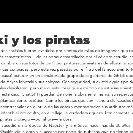
i y los piratas
redes sociales fueron invadidas por cientos de miles de imágenes que 
s característicos— de las obras desarrolladas por el célebre estudio j
 cambiaron sus fotos de perfil por pintorescos avatares de ellos mismos
ricas conocidas, pero esta vez pasadas por el filtro del famoso animé. 
causó estupor en un considerable grupo de seguidores de Ghibli que 
de Hayao Miyazaki y sus colegas. Con seguridad, sí existió algún tipo d
nales descifrarán, pero me cuesta creer que este tipo de astucias siniest
 (en este caso, ChatGPT) puedan demoler la obra en sí misma: su repercusi
 planteamiento estético. Como los piratas que son —ahora disfrazados d
contrar valor en el brillo de las cosas y menosprecian sus atributos más
nfantil: el oro ocultó, en el pillaje, la verdadera riqueza. Irónicamente, 
piratas protegió —por ahora— la obra.
o sucedió en la época de Napster y la música, hace más de 30 años, 
 difusión de la obra y al acceso por parte de públicos que no tienen có