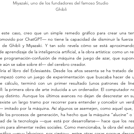
Miyazaki, uno de los fundadores del famoso Studio 
Ghibli
 este caso, creo que un simple remedo gráfico para crear una ten
ovido por ChatGPT— no tiene la capacidad de disminuir la fuerza y
 de Ghibli y Miyazaki. Y tan solo revela cómo se está aproximando
aprendizaje de la inteligencia artificial, a la obra artística: como un r
de programación-confusión de máquina de juego de azar, que supon
e aún se sabe sobre él— del cerebro creador.
iría el libro del Eclesiastés. Desde los años sesenta se ha tratado d
 empezó como un juego de experimentación que buscaba hacer de u
cálculo, terminó con un primer resultado (unos patrones de línea
ll: la primera obra de arte inducida a un ordenador. El computador no 
uy distinto. Aunque los últimos avances no dejan de descrestar en su
a existe un largo tramo por recorrer para entender y concebir un ver
itado por la máquina. Así algunos se asemejen, como aquel que, a
n de los procesos de generación, ha hecho que la máquina “alucine” o “
idad de la tecnología —que está por desarrollarse— hace que los res
irs para alimentar redes sociales. Como mencionaba, la obra del estu
gráfico —muy laborioso, por cierto—, entre otras cosas porque descon