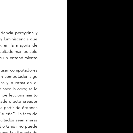
dencia peregrina y 
 luminiscencia que 
, en la mayoría de 
esultado manipulable 
e un entendimiento 
e usar computadores 
n computador algo 
s y puntos) en el 
hace la obra; se le 
 perfeccionamiento 
dadero acto creador 
 partir de órdenes 
sueñe”. La falta de 
ultados sean meras 
dio Ghibli no puede 
oce la afluencia de 