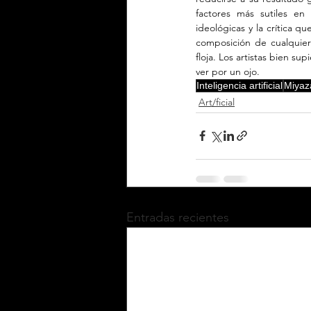
factores más sutiles en 
ideológicas y la crítica 
composición de cualquier o
floja. Los artistas bien 
ver por un ojo.
Inteligencia artificial
Miyaz
Art/ficial
Entradas recientes