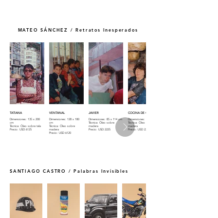
MATEO SÁNCHEZ / Retratos Inesperados
TATIANA
VENTANAL
JAVIER
COCINA DE CAMPO 95
Dimensiones: 135 x 200
Dimensiones: 128 x 180
Dimensiones: 85 x 114 cm
Dimensiones: 80 x 115 cm
cm
cm
Técnica: Óleo sobre
Técnica: Óleo sobre
Técnica: Óleo sobre tela
Técnica: Óleo sobre
madera
madera
Precio: USD 6125
madera
Precio: USD 2225
Precio: USD 2225
Precio: USD 6120
SANTIAGO CASTRO / Palabras Invisibles