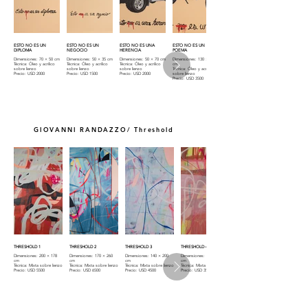
ESTO NO ES UN
ESTO NO ES UN
ESTO NO ES UNA
ESTO NO ES UN
DIPLOMA
NEGOCIO
HERENCIA
POEMA
Dimensiones: 70 × 50 cm
Dimensiones: 50 × 35 cm
Dimensiones: 50 × 70 cm
Dimensiones: 130 × 100
Técnica: Óleo y acrílico
Técnica: Óleo y acrílico
Técnica: Óleo y acrílico
cm
sobre lienzo
sobre lienzo
sobre lienzo
Técnica: Óleo y acrílico
Precio: USD 2000
Precio: USD 1500
Precio: USD 2000
sobre lienzo
Precio: USD 3500
GIOVANNI RANDAZZO/ Threshold
THRESHOLD 1
THRESHOLD 2
THRESHOLD 3
THRESHOLD 4
Dimensiones: 200 × 178
Dimensiones: 170 × 260
Dimensiones: 140 × 200
Dimensiones: 130 × 180
cm
cm
cm
cm
Técnica: Mixta sobre lienzo
Técnica: Mixta sobre lienzo
Técnica: Mixta sobre lienzo
Técnica: Mixta sobre lienzo
Precio: USD 5500
Precio: USD 6500
Precio: USD 4500
Precio: USD 3500