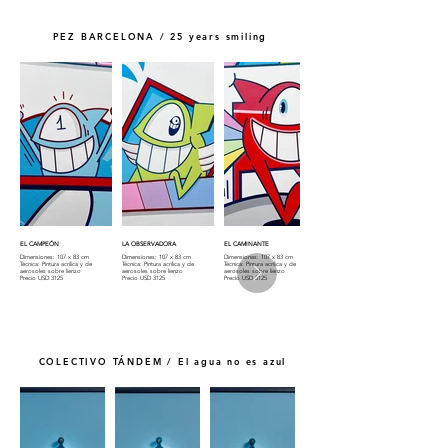
PEZ BARCELONA / 25 years smiling
EL CAMPEÓN
LA OBSERVADORA
EL CAMINANTE
Dimensiones: 107 x 83 cm
Dimensiones: 107 x 83 cm
Dimensiones: 107 x 83 cm
Técnica: Pintura acrílica y de
Técnica: Pintura acrílica y de
Técnica: Pintura acrílica y de
aerosoles sobre lienzo
aerosoles sobre lienzo
aerosoles sobre lienzo
Precio USD 3125
Precio USD 3125
Precio USD 3125
COLECTIVO TÁNDEM / El agua no es azul