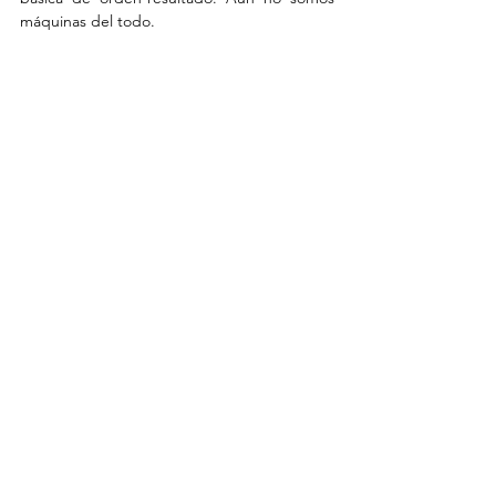
máquinas del todo.
Una de las obras que creó en tiempo real 
Painting Fool en la exhibición 
"You Can’t 
Know My Mind" en la Galerie Oberkampf 
de París
Inteligencia artificial
arte
Simon Colton