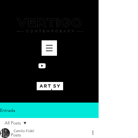
Bogotá, Colombia
Entrada
All Posts
Camilo Fidel
All Posts