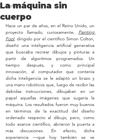
La máquina sin
Art/ficial
cuerpo
Hace un par de años, en el Reino Unido, un 
proyecto llamado, curiosamente, 
Painting 
Fool
, dirigido por el científico Simon Colton, 
diseñó una inteligencia artificial generativa 
que buscaba recrear dibujos y pinturas a 
partir de algoritmos programados. Un 
tiempo después, y como principal 
innovación, al computador que contenía 
dicha inteligencia se le adaptó un brazo y 
una mano robóticos que, luego de recibir las 
debidas instrucciones, dibujaban en un 
papel aquellas imágenes que sugería la 
máquina. Los resultados fueron muy buenos 
en términos de la exactitud del diseño 
ordenado respecto al dibujo, pero, como 
todo avance científico, abrieron la puerta a 
más discusiones. En efecto, dicha 
experiencia —que hoy también se ve 